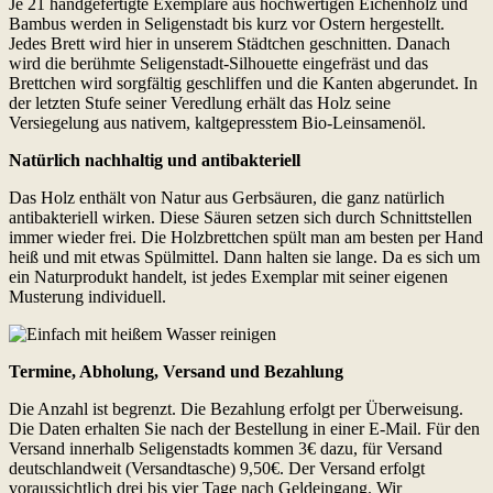
Je 21 handgefertigte Exemplare aus hochwertigen Eichenholz und
Bambus werden in Seligenstadt bis kurz vor Ostern hergestellt.
Jedes Brett wird hier in unserem Städtchen geschnitten. Danach
wird die berühmte Seligenstadt-Silhouette eingefräst und das
Brettchen wird sorgfältig geschliffen und die Kanten abgerundet. In
der letzten Stufe seiner Veredlung erhält das Holz seine
Versiegelung aus nativem, kaltgepresstem Bio-Leinsamenöl.
Natürlich nachhaltig und antibakteriell
Das Holz enthält von Natur aus Gerbsäuren, die ganz natürlich
antibakteriell wirken. Diese Säuren setzen sich durch Schnitt­stellen
immer wieder frei. Die Holz­brettchen spült man am besten per Hand
heiß und mit etwas Spül­mittel. Dann halten sie lange. Da es sich um
ein Naturprodukt handelt, ist jedes Exemplar mit seiner eigenen
Musterung individuell.
Termine, Abholung, Versand und Bezahlung
Die Anzahl ist begrenzt. Die Bezahlung erfolgt per Überweisung.
Die Daten erhalten Sie nach der Bestellung in einer E-Mail. Für den
Versand innerhalb Seligenstadts kommen 3€ dazu, für Versand
deutschlandweit (Versandtasche) 9,50€. Der Versand erfolgt
voraussichtlich drei bis vier Tage nach Geldeingang. Wir