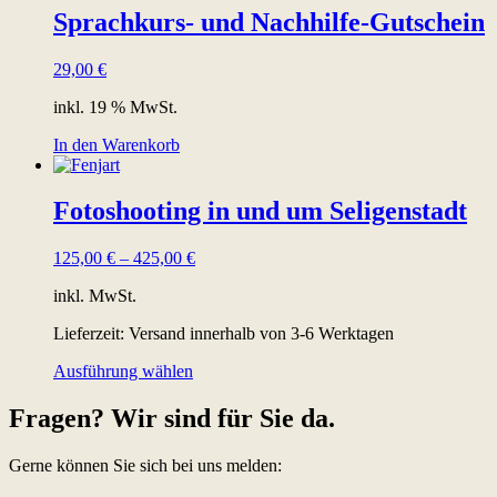
Sprachkurs- und Nachhilfe-Gutschein
29,00
€
inkl. 19 % MwSt.
In den Warenkorb
Fotoshooting in und um Seligenstadt
125,00
€
–
425,00
€
inkl. MwSt.
Lieferzeit:
Versand innerhalb von 3-6 Werktagen
Dieses
Ausführung wählen
Produkt
weist
Fragen? Wir sind für Sie da.
mehrere
Varianten
Gerne können Sie sich bei uns melden:
auf.
Die